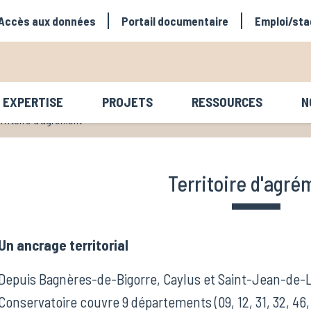
avigation secondaire
Accès aux données
Portail documentaire
Emploi/sta
EXPERTISE
PROJETS
RESSOURCES
N
avigation principale
rritoire d'agrément
Territoire d'agré
Un ancrage territorial
Depuis Bagnères-de-Bigorre, Caylus et Saint-Jean-de-Lu
Conservatoire couvre 9 départements (09, 12, 31, 32, 46, 