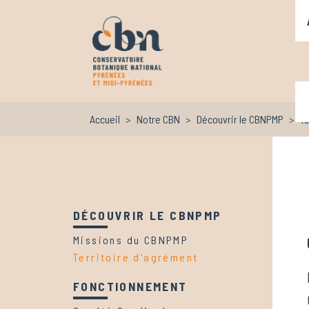
N
Aller au contenu principal
N
Accueil
Notre CBN
Découvrir le CBNPMP
Te
DÉCOUVRIR LE CBNPMP
Missions du CBNPMP
Territoire d'agrément
FONCTIONNEMENT