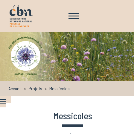
Aller au contenu principal
Navigation principale
Accueil
Projets
Messicoles
Messicoles