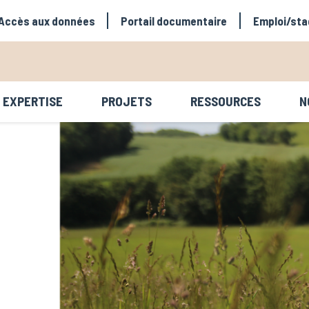
avigation secondaire
Accès aux données
Portail documentaire
Emploi/sta
EXPERTISE
PROJETS
RESSOURCES
N
avigation principale