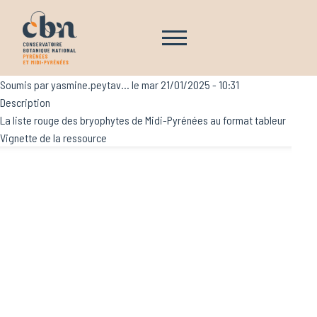
Aller au contenu principal
Navigation principale
Soumis par
yasmine.peytav…
le
mar 21/01/2025 - 10:31
Description
La liste rouge des bryophytes de Midi-Pyrénées au format tableur
Vignette de la ressource
Image