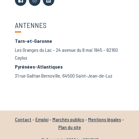
ANTENNES
Tarn-et-Garonne
Les Granges du Lac – 24 avenue du 8 mai 1945 – 82160
Caylus
Pyrénées-Atlantiques
31 rue Gaëtan Bernoville, 64500 Saint-Jean-de-Luz
Contact
-
Emploi
-
Marchés publics
-
Mentions légales
-
Plan du site