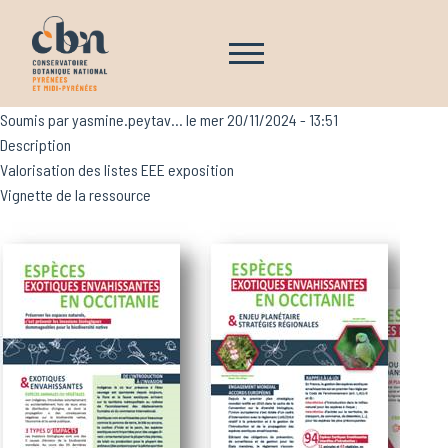
Aller au contenu principal
Navigation principale
Soumis par
yasmine.peytav…
le
mer 20/11/2024 - 13:51
Description
Valorisation des listes EEE exposition
Vignette de la ressource
Image