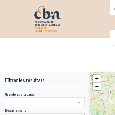
N
Aller au contenu principal
N
+
Filtrer les résultats
−
Grande aire urbaine
Département