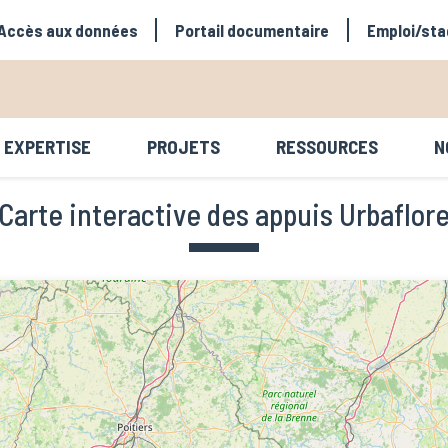
avigation secondaire
Accès aux données
Portail documentaire
Emploi/sta
EXPERTISE
PROJETS
RESSOURCES
N
avigation principale
Carte interactive des appuis Urbaflor