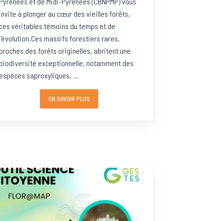
Pyrénées et de Midi-Pyrénées (CBNPMP) vous
invite à plonger au cœur des vieilles forêts,
ces véritables témoins du temps et de
l'évolution.Ces massifs forestiers rares,
proches des forêts originelles, abritent une
biodiversité exceptionnelle, notamment des
espèces saproxyliques, ...
EN SAVOIR PLUS