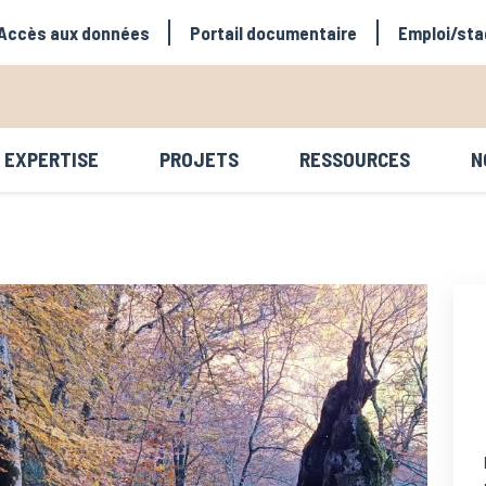
avigation secondaire
Accès aux données
Portail documentaire
Emploi/sta
EXPERTISE
PROJETS
RESSOURCES
N
avigation principale