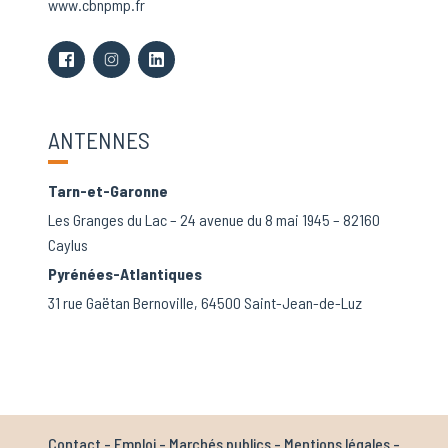
www.cbnpmp.fr
ANTENNES
Tarn-et-Garonne
Les Granges du Lac – 24 avenue du 8 mai 1945 – 82160
Caylus
Pyrénées-Atlantiques
31 rue Gaëtan Bernoville, 64500 Saint-Jean-de-Luz
Contact
-
Emploi
-
Marchés publics
-
Mentions légales
-